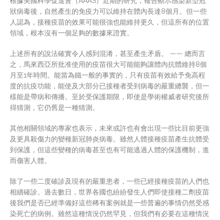
根據美國科學促進會（AAAS）近期的研究，報告顯示感染新型冠
狀病毒後，自然產生的免疫力可以維持在體內長達8個月。但一些
人認為，接種疫苗的效果可能很強也能維持更久，但這所有的位置
領域，根本沒有一個足夠的數據來證實。
上述所有的說法確實令人感到混淆，甚至產生矛盾。 —— 總而言
之，馬來西亞所批准使用的疫苗很大可能能夠讓體內抗體維持8個
月至1年時間。能當為鐵一般的事實的，只有疫苗有效給予免高程
度的抗疫功能，能使及大部分已接種者受到病毒的嚴重纏襲，但一
樣能是帶病和傳播。至於受保護期限，即使是學術權威者研究後所
得猜測，它仍舊是一種猜測。
其他相關領域的專家也表示，未來或許也有會出現一些比目前更強
及更具殺傷力的變種新冠肺炎病毒。雖然人體接種疫苗產生抗體受
到保護，但這些變種的病毒甚至也有可能逃過人體的保護機制，進
而傷害人體。
除了一些二度確診及現有的嚴重患者，一些已經接種疫苗的人們也
相續確診。過去數日，世界各國也紛紛發生人們即使接種二劑疫苗
後我們是否已經準備好這些稀有案例就是一些普遍的事情仍然受感
染​​死亡的病例。雖然這種情況仍然罕見，但我們有必要在這種情況