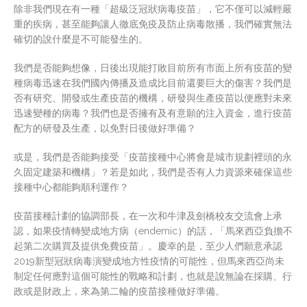
除非我們現在有一種「超級泛冠狀病毒疫苗」，它不僅可以減輕嚴
重的疾病，甚至能夠讓人徹底免疫及防止病毒散播，我們確實無法
確切的說什麼是不可能發生的。
我們是否能夠想像，日後出現能打敗目前所有市面上所有疫苗的變
種病毒迅速在我們國內傳播及造成比目前還要巨大的傷害？我們是
否有研究、開發或生產疫苗的機構，研發與生產疫苗以便應對未來
迅速變種的病毒？我們也是否擁有及有意願的注入資金，進行疫苗
配方的研發及生產，以免對日後做好準備？
或是，我們是否能夠接受「疫苗接種中心將會是城市規劃裡頭的永
久固定建築和機構」？若是如此，我們是否有人力資源來確保這些
接種中心都能夠順利運作？
疫苗接種計劃的協調部長，在一次和牛津及劍橋校友交流會上承
認，如果疫情轉變成地方病（endemic）的話，「馬來西亞負擔不
起第二次購買及提供免費疫苗」。慶幸的是，至少人們願意承認
2019新型冠狀病毒演變成地方性疫情的可能性，但馬來西亞尚未
制定任何應對這個可能性的戰略和計劃，也就是說無論在採購、行
政或是財政上，來為第二輪的疫苗接種做好準備。