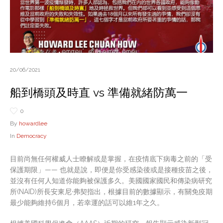
20/06/2021
船到橋頭及時直 vs 準備就緒防萬一
0
By
howardlee
In
Democracy
目前尚無任何權威人士瞭解或是掌握，在疫情底下病毒之前的「受
保護期限」—— 也就是說，即便是你受感染後或是接種疫苗之後，
並沒有任何人知道你能夠被保護多久。美國國家國民和傳染病研究
所(NAID)所長安東尼·弗契指出，根據目前的數據顯示，有關免疫期
最少能夠維持6個月，若幸運的話可以維1年之久。