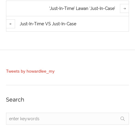
‘Just-In-Time’ Lawan ‘Just-In-Case’
Just-In-Time VS Just-In-Case
Tweets by howardlee_my
Search