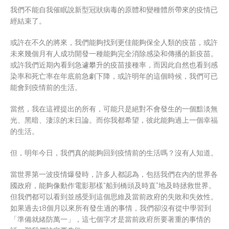
我們不能自我催眠說新型冠狀病毒的原體和變種體所帶來的疫情已
經結束了。
或許在不久的將來，我們能夠找到更佳能夠保全人類的疫苗，或許
未來幾個月有人成功開發一種能夠完全消除感染和傳播的新疫苗。
或許我們近期內看到急遽攀升的疫苗接種率，而因此自然也看到感
染率和死亡率在年底前急劇下降，或許明年的這個時候，我們可已
能會到疫情前的生活。
當然，我在這裡提出的所有，可能只是絕對不會發生的一個黯淡無
光、黑暗、淒涼的末日論。而你我都希望，彼此能夠過上一個幸福
的生活。
但，明年今日，我們真的能夠回到疫情前的生活嗎？沒有人知道。
當世界第一波疫情爆發時，許多人都認為，包括我們在內的世界各
國政府，能夠像動作電影那樣“船到橋頭及時直”地及時拯救世界。
但我們都可以看到並感受到這個思維及當前政府的失敗和失效性。
如果過去18個月以來所有發生過的事情，我們卻沒有從中學習到
「準備就緒防萬一」，這七個字才是當前政府所要著重的事情的