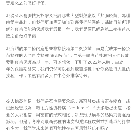
普遍化之前做好準備。
我從來不會膽怯於抨擊及批評那些大型製藥廠以「加強疫苗」為理
由從中暴利，但我們更加需要知道到底我們的系統，基於目前所理
解的疫苗僅能夠保護我們最長一年，我們是否已經為第二輪疫苗來
臨之前做好準備.
我所謂的第二輪的意思並非指接種第二劑疫苗，而是完成第一輪疫
苗接種的人們再度接種“追加疫苗”，而第一輪疫苗接種的人們只能
受到疫苗保護為期一年。可以想像一下到了2022年末時，由於一
年的保護期結束，我們仍然可以看到疫苗接種中心依然進行大量的
接種工作，依然有許多人在中心外排隊等候。
令人擔憂的是，我們是否也需要承認，新冠肺炎或者正在變身，或
已經蛻變成為一種地方性流行病（endemic）？大多數提出這一擔
憂的人都相信，與當前的形式相比，新型冠狀病毒的感染力會逐漸
減弱。但是，考慮到最新變種的速度和兇猛程度對世界造成的打擊
有多大，我們對未來這個可能性存在著應對的信心嗎？