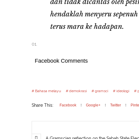
dan tidak dicantas oleh pesi
hendaklah menyeru sepenuh 
terus mara ke hadapan.
Facebook Comments
Bahasa melayu
demokrasi
gramsci
ideologi
Share This:
Facebook
Google+
Twitter
Pinte
A Gramscian reflection on the Sabah State Elec