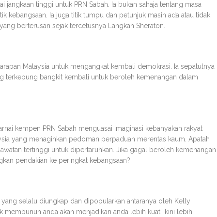
 jangkaan tinggi untuk PRN Sabah. Ia bukan sahaja tentang masa
ik kebangsaan. Ia juga titik tumpu dan petunjuk masih ada atau tidak
ang berterusan sejak tercetusnya Langkah Sheraton.
Harapan Malaysia untuk mengangkat kembali demokrasi. Ia sepatutnya
g terkepung bangkit kembali untuk beroleh kemenangan dalam
arnai kempen PRN Sabah menguasai imaginasi kebanyakan rakyat
alaysia yang menagihkan pedoman perpaduan merentas kaum. Apatah
awatan tertinggi untuk dipertaruhkan. Jika gagal beroleh kemenangan
ngkan pendakian ke peringkat kebangsaan?
he yang selalu diungkap dan dipopularkan antaranya oleh Kelly
ak membunuh anda akan menjadikan anda lebih kuat” kini lebih