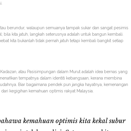
i.
atau berundur, walaupun semuanya tampak sukar dan sangat pesimis
; bila kita jatuh, langkah seterusnya adalah untuk bangun kembali.
bat kita bukanlah tidak pernah jatuh tetapi kembali bangkit setiap
Kadazan, atau Pasisimpungan dalam Murut adalah idea bernas yang
eh menafikan tempatnya dalam identiti kebangsaan, kerana membina
 sudahnya. Biar bagaimana pendek pun jangka hayatnya, kemenangan
l dari kegigihan kemahuan optimis rakyat Malaysia.
bahawa kemahuan optimis kita kekal subur