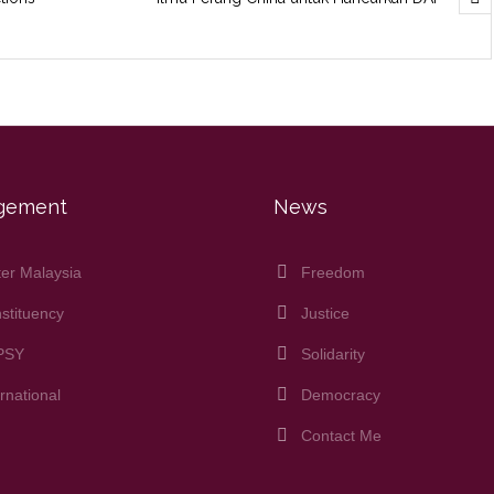
gement
News
ter Malaysia
Freedom
stituency
Justice
PSY
Solidarity
ernational
Democracy
Contact Me