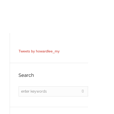
gagement
News
Contacts
Tweets by howardlee_my
Search