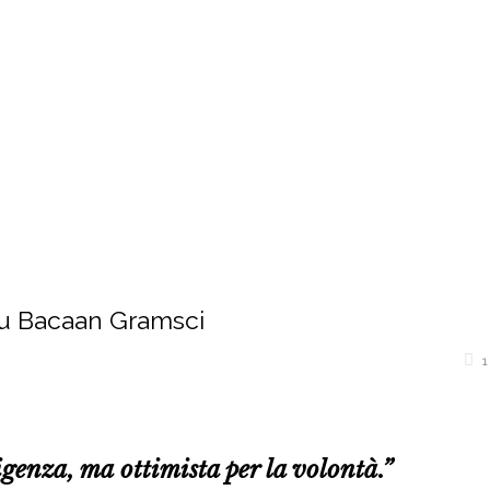
Home
About Me
En
tu Bacaan Gramsci
1
igenza, ma ottimista per la volontà.”