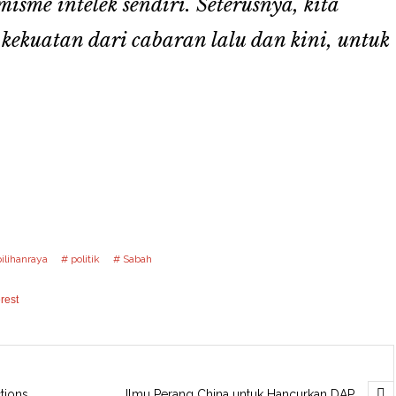
misme intelek sendiri. Seterusnya, kita
kekuatan dari cabaran lalu dan kini, untuk
pilihanraya
politik
Sabah
rest
tions
Ilmu Perang China untuk Hancurkan DAP