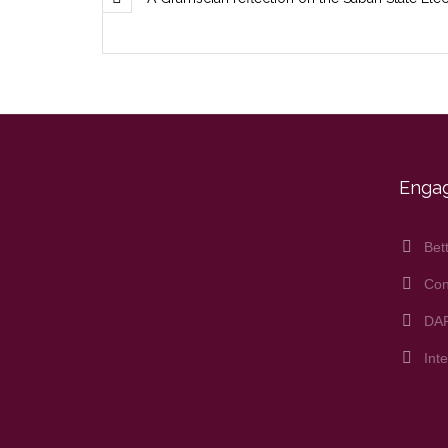
Enga
Bet
Con
DA
Int