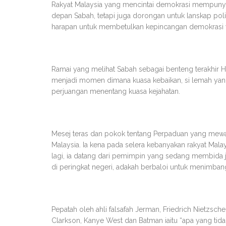
Rakyat Malaysia yang mencintai demokrasi mempunyai
depan Sabah, tetapi juga dorongan untuk lanskap polit
harapan untuk membetulkan kepincangan demokrasi y
Ramai yang melihat Sabah sebagai benteng terakhir 
menjadi momen dimana kuasa kebaikan, si lemah yan
perjuangan menentang kuasa kejahatan.
Mesej teras dan pokok tentang Perpaduan yang mew
Malaysia. Ia kena pada selera kebanyakan rakyat M
lagi, ia datang dari pemimpin yang sedang membida j
di peringkat negeri, adakah berbaloi untuk menimba
Pepatah oleh ahli falsafah Jerman, Friedrich Nietzsc
Clarkson, Kanye West dan Batman iaitu “apa yang tid