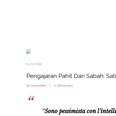
01/10/2020
Pengajaran Pahit Dari Sabah: Sa
By
howardlee
In
Democracy
“
Sono pessimista con l’intell