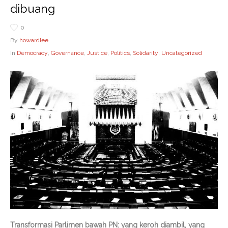
dibuang
0
By
howardlee
In
Democracy
,
Governance
,
Justice
,
Politics
,
Solidarity
,
Uncategorized
Transformasi Parlimen bawah PN: yang keroh diambil, yang